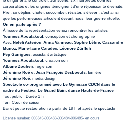
le diriger et à le contrôler. Sur scène, six interprètes dont les 
corporalités et les origines témoignent d’une réjouissante diversité. 
Plier, se déplier, chuter, succomber, résister, s’élever : c’est ainsi 
On en parle après ?
Youness Aboulakoul
, conception et chorégraphie

Avec 
Nefeli Asteriou, Anna Vanneau, Sophie Lèbre, Cassandre 
Munoz, Marie-laure Caradec, Léonore Zürfluh
Pep Garrigues
Youness Aboulakoul
Atbane Zouheir
Jéronimo Roé
 et 
Jean François Desboeufs
Jéronimo Roé
Spectacle co-programmé avec Le Gymnase CDCN dans le 
cadre du Festival Le Grand Bain, danse Hauts-de-France
Tout public | Durée 1 h

Tarif Cœur de saison

Bar et petite restauration à partir de 19 h et après le spectacle
License number: 006345-006483-006484-006485- en cours